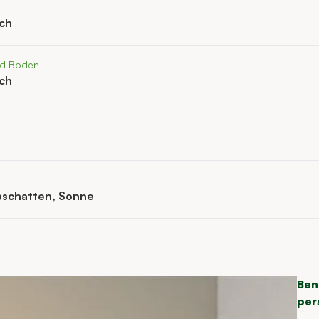
ich
nd Boden
ich
bschatten, Sonne
Ben
per