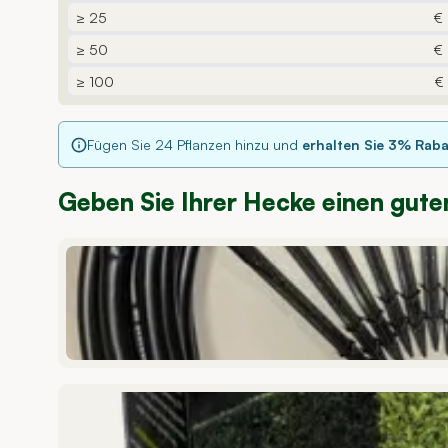
≥ 25
€
≥ 50
€
≥ 100
€
Fügen Sie
24
Pflanzen hinzu und
erhalten Sie
3
% Raba
Geben Sie Ihrer Hecke einen gute