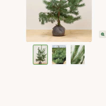
View larger image
View larger image
View larger image