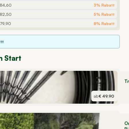
 84,60
3% Rabatt
 82,50
5% Rabatt
 79,90
8% Rabatt
tt
n Start
T
ab
€ 49,90
O