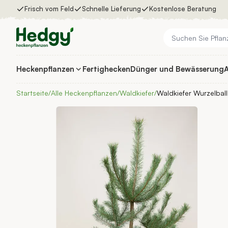
Zum Inhalt springen
Frisch vom Feld
Schnelle Lieferung
Kostenlose Beratung
Heckenpflanzen
Fertighecken
Dünger und Bewässerung
A
Heckenpflanzen
Fertighecken
Startseite
/
Alle Heckenpflanzen
/
Waldkiefer
/
Waldkiefer Wurzelbal
Dünger und Bewässerung
Auswahlhilfe
Inspiration