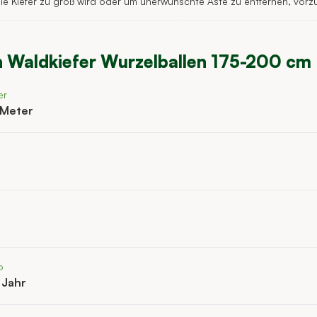
e Kiefer zu groß wird oder um unerwünschte Äste zu entfernen, vorz
n
Waldkiefer Wurzelballen 175-200 cm
er
 Meter
o
 Jahr