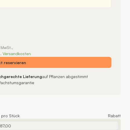
. MwSt.,
l.
Versandkosten
kt
reservieren
chgerechte Lieferung
auf Pflanzen abgestimmt
achstumsgarantie
s pro Stück
Rabatt
 87,00