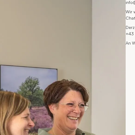
info
Wir 
Cha
Derz
+43 
An W