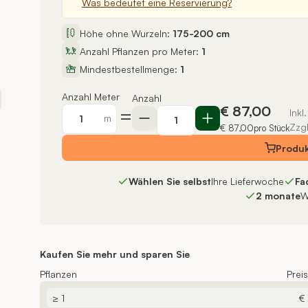
Was bedeutet eine Reservierung?
Höhe ohne Wurzeln:
175-200 cm
Anzahl Pflanzen pro Meter:
1
Mindestbestellmenge:
1
Anzahl Meter
Anzahl
€ 87,00
=
Inkl
m
Zzg
€ 87,00
pro Stück
Produ
Wählen Sie selbst
Ihre Lieferwoche
Fa
2 monate
W
Kaufen Sie mehr und sparen Sie
Pflanzen
Prei
≥ 1
€