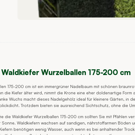
 Waldkiefer Wurzelballen 175-200 cm
allen 175-200 cm ist ein immergrüner Nadelbaum mit schönen braun
 die Kiefer älter wird, nimmt die Krone eine eher doldenartige Form a
nke Wuchs macht dieses Nadelgehölz ideal für kleinere Gärten, in de
blickdicht. Trotzdem bieten sie ausreichend Sichtschutz, ohne die 
 die Waldkiefer Wurzelballen 175-200 cm sollten Sie mit Pfählen ver
er Sonne. Waldkiefern wachsen auf sandigen, nährstoffarmen Böden 
Kiefern benötigen wenig Wasser, auch wenn es bei anhaltender Trockenh