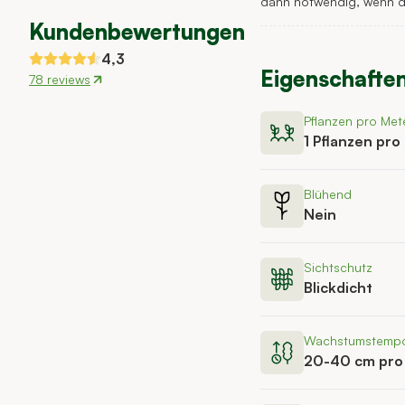
dann notwendig, wenn di
Kundenbewertungen
4,3
Eigenschafte
78 reviews
Pflanzen pro Met
1 Pflanzen pro
Blühend
Nein
Sichtschutz
Blickdicht
Wachstumstemp
20-40 cm pro