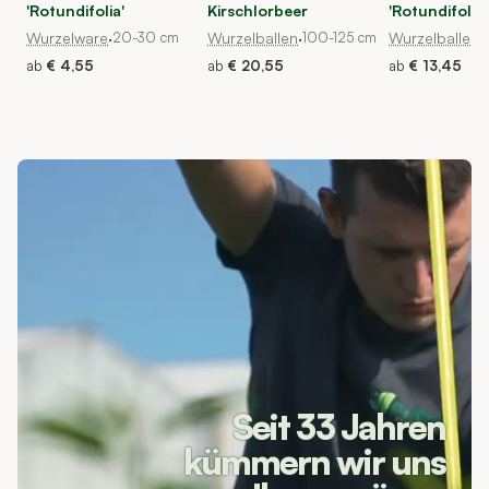
'Rotundifolia'
Kirschlorbeer
'Rotundifolia'
Wurzelware
·
20-30 cm
Wurzelballen
·
100-125 cm
Wurzelballen
·
ab
€ 4,55
ab
€ 20,55
ab
€ 13,45
Seit 33 Jahren
kümmern wir uns