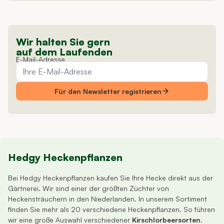
man
nirgendw
günstig. 
ich trotz 
Wir halten Sie gern
Kleinigke
auf dem Laufenden
E-Mail-Adresse
nur
empfehle
Langzeit
Für den Newsletter registrieren
fehlt halt
noch!
Hedgy
Heckenpflanzen
Bei Hedgy Heckenpflanzen kaufen Sie Ihre Hecke direkt aus der
Gärtnerei. Wir sind einer der größten Züchter von
Heckensträuchern in den Niederlanden. In unserem Sortiment
finden Sie mehr als 20 verschiedene Heckenpflanzen. So führen
wir eine große Auswahl verschiedener
Kirschlorbeersorten
.