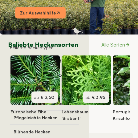
Zur Auswahlhilfe
Beliebte Heckensorten
Alle Sorten
Beliebte Heckentypen
Immergrüne Heckenpflanzen
Laubabwerfende Hecken
Fertighecken
ab
€ 3,60
ab
€ 3,95
Schnell wachsende Hecken
Europäische Eibe
Lebensbaum
Portugiesis
Pflegeleichte Hecken
'Brabant'
Kirschlorbe
Blühende Hecken