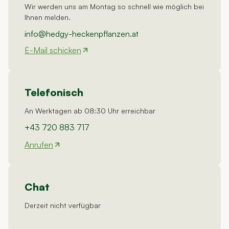
Wir werden uns am Montag so schnell wie möglich bei
ja vielleic
Ihnen melden.
nichts, na
info@hedgy-heckenpflanzen.at
und wen
man Eibe
E-Mail schicken
175-200
kauft ha
alle um d
Telefonisch
175cm m
nicht - so
An Werktagen ab 08:30 Uhr erreichbar
ehrlich m
+43 720 883 717
man sein.
Anrufen
Efeu war 
schön un
dicht
gewesen
Chat
TOP
Derzeit nicht verfügbar
PREIS/L
- bekom