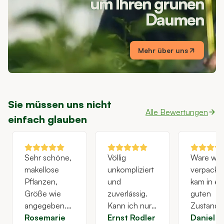
um Ihren grünen
Daumen
Mehr über uns
Sie müssen uns nicht
Alle Bewertungen
einfach glauben
Sehr schöne,
Völlig
Ware war
makellose
unkompliziert
verpackt
Pflanzen,
und
kam in e
Größe wie
zuverlässig.
guten
angegeben.
Kann ich nur
Zustand 
Vielen Dank!
Rosemarie
weiter
Ernst Rodler
leider et
Daniel