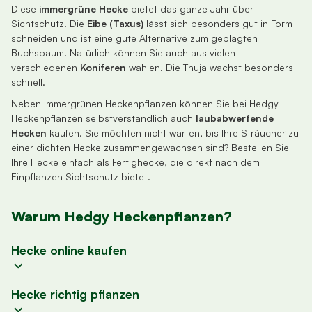
Diese
immergrüne Hecke
bietet das ganze Jahr über
Sichtschutz. Die
Eibe (Taxus)
lässt sich besonders gut in Form
schneiden und ist eine gute Alternative zum geplagten
Buchsbaum. Natürlich können Sie auch aus vielen
verschiedenen
Koniferen
wählen. Die Thuja wächst besonders
schnell.
Neben immergrünen Heckenpflanzen können Sie bei Hedgy
Heckenpflanzen selbstverständlich auch
laubabwerfende
Hecken
kaufen. Sie möchten nicht warten, bis Ihre Sträucher zu
einer dichten Hecke zusammengewachsen sind? Bestellen Sie
Ihre Hecke einfach als Fertighecke, die direkt nach dem
Einpflanzen Sichtschutz bietet.
Warum Hedgy Heckenpflanzen?
Hecke online kaufen
In unserem Onlineshop Pflanzen für Ihre Hecke zu bestellen ist
Hecke richtig pflanzen
wirklich kinderleicht. Wählen Sie das gewünschte Produkt aus