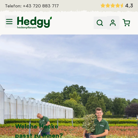
Zum Inhalt springen
4,3
Telefon:
+43 720 883 717
Heckenpflanzen
Fertighecken
Dünger und Bewässerung
Auswahlhilfe
Inspiration
Welche Hecke
passt zu Ihnen?