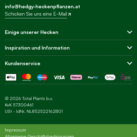
info@hedgy-heckenpflanzen.at
Schicken Sie uns eine E-Mail
Einige unserer Hecken
Sichtschutzhecken
Inspiration und Information
Buchsbaum-Ersatz
Leyland-Zypresse
Über uns
Kundenservice
Hortensien
Blog
Andere Hecken
Inspiration
Kundenservice und FAQ
Ihre Hecke einpflanzen
Kontakt
Pflege
Bestellen
Newsletter
Bezahlen
© 2026 Total Plants b.v.
Versandkosten und Lieferung
KvK 57300461
USt - IdNr. NL852522162B01
Zusätzliches Sortiment
Impressum
Allgemeine Geschäftsbedingungen