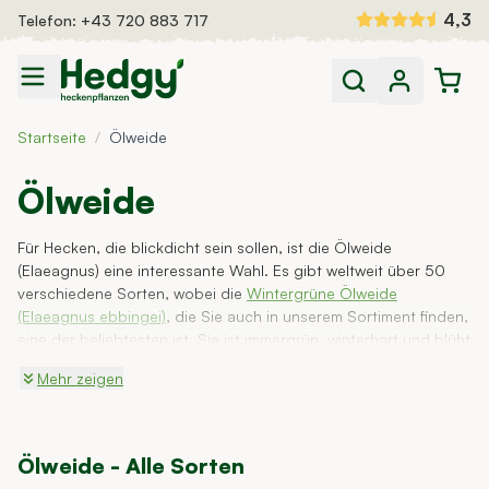
Zum Inhalt springen
4,3
Telefon:
+43 720 883 717
Heckenpflanzen
Startseite
/
Ölweide
Fertighecken
Dünger und Bewässerung
Auswahlhilfe
Ölweide
Inspiration
Für Hecken, die blickdicht sein sollen, ist die Ölweide
(Elaeagnus) eine interessante Wahl. Es gibt weltweit über 50
verschiedene Sorten, wobei die
Wintergrüne Ölweide
(Elaeagnus ebbingei)
, die Sie auch in unserem Sortiment finden,
eine der beliebtesten ist. Sie ist immergrün, winterhart und blüht
im Herbst. Bei Hedgy Heckenpflanzen kaufen Sie die Ölweide
Mehr zeigen
direkt aus der Gärtnerei.
Ölweide - Alle Sorten
ab
€ 16,10