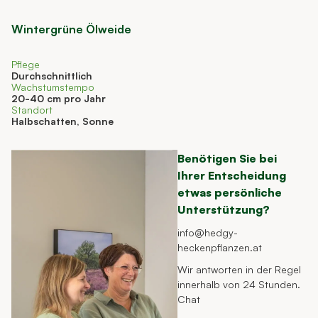
Wintergrüne Ölweide
The price depends on the options chosen on the product page
Pflege
Durchschnittlich
Wachstumstempo
20-40 cm pro Jahr
Standort
Halbschatten, Sonne
Benötigen Sie bei
Ihrer Entscheidung
etwas persönliche
Unterstützung?
info@hedgy-
heckenpflanzen.at
Wir antworten in der Regel
innerhalb von 24 Stunden.
Chat