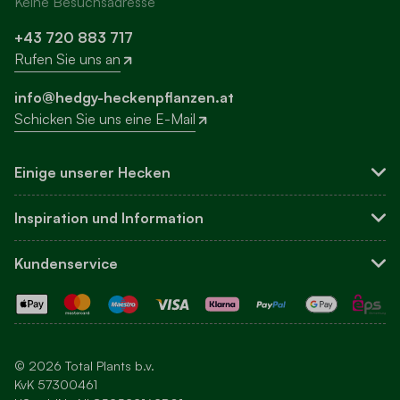
Keine Besuchsadresse
+43 720 883 717
Rufen Sie uns an
info@hedgy-heckenpflanzen.at
Schicken Sie uns eine E-Mail
Einige unserer Hecken
Sichtschutzhecken
Inspiration und Information
Buchsbaum-Ersatz
Leyland-Zypresse
Über uns
Kundenservice
Hortensien
Blog
Andere Hecken
Inspiration
Kundenservice und FAQ
Ihre Hecke einpflanzen
Kontakt
Pflege
Bestellen
Newsletter
Bezahlen
© 2026 Total Plants b.v.
Versandkosten und Lieferung
KvK 57300461