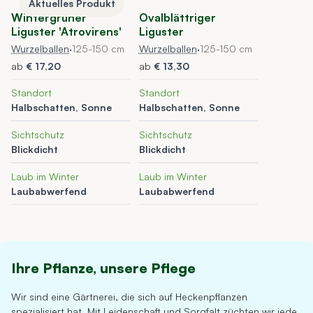
Aktuelles Produkt
Wintergruner
Ovalblättriger
Liguster 'Atrovirens'
Liguster
Wurzelballen
·
125-150 cm
Wurzelballen
·
125-150 cm
ab
€ 17,20
ab
€ 13,30
Standort
Standort
Halbschatten, Sonne
Halbschatten, Sonne
Sichtschutz
Sichtschutz
Blickdicht
Blickdicht
Laub im Winter
Laub im Winter
Laubabwerfend
Laubabwerfend
Ihre Pflanze, unsere Pflege
Wir sind eine Gärtnerei, die sich auf Heckenpflanzen
spezialisiert hat. Mit Leidenschaft und Sorgfalt züchten wir jede