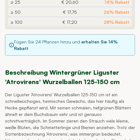
≥ 25
€ 20,60
14% Rabatt
≥ 50
€ 17,75
26% Rabatt
≥ 100
€ 17,20
28% Rabatt
Fügen Sie
24
Pflanzen hinzu und
erhalten Sie
14
%
Rabatt
Beschreibung Wintergrüner Liguster
'Atrovirens' Wurzelballen 125-150 cm
Der Liguster 'Atrovirens' Wurzelballen 125-150 cm ist ein
schnellwüchsiges, heimisches Gewächs, das hier häufig als
Hecke gepflanzt wird. Mit seinen schmalen, tiefgrünen Blättern
ähnelt er dem Buchsbaum sehr und ist genauso
schnittverträglich. Im Sommer zieren den Strauch viele kleine,
weiße Blüten, die Schmetterlinge und Bienen anziehen. Trotz der
Sortenbezeichnung 'Atrovirens', was immergrün bedeutet,