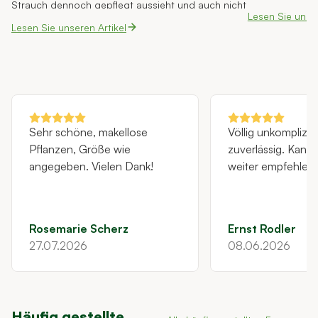
Strauch dennoch gepflegt aussieht und auch nicht
empfehlen, die
Lesen Sie unser
von unten verkahlt, müssen Sie regelmäßig zur
pro Jahr zurüc
Lesen Sie unseren Artikel
(Hecken-)Schere greifen. Wir zeigen Ihnen, wie Sie
das Beste aus Ihrem Liguster herausholen und
dabei auch auf den Naturschutz und die
Pflanzengesundheit achten.
Sehr schöne, makellose
Völlig unkomplizie
Pflanzen, Größe wie
zuverlässig. Kann ich nur
angegeben. Vielen Dank!
weiter empfehlen!
Rosemarie Scherz
Ernst Rodler
27.07.2026
08.06.2026
Häufig gestellte