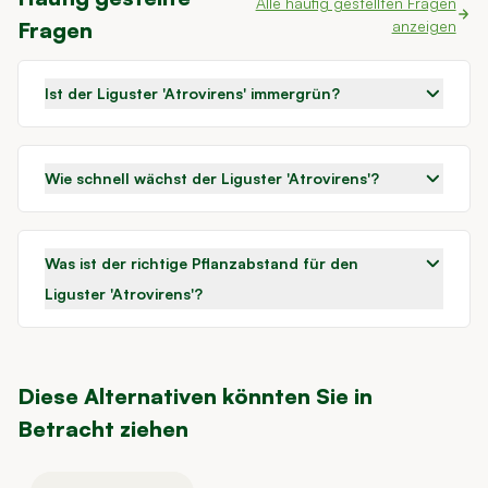
Alle häufig gestellten Fragen
Fragen
anzeigen
Ist der Liguster 'Atrovirens' immergrün?
Wie schnell wächst der Liguster 'Atrovirens'?
Was ist der richtige Pflanzabstand für den
Liguster 'Atrovirens'?
Diese Alternativen könnten Sie in
Betracht ziehen
Navigating through the elements of the carousel is possible using t
Press to skip carousel