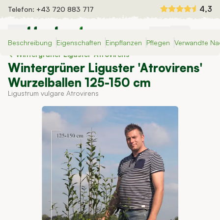
Zum Inhalt springen
4,3
Telefon:
+43 720 883 717
Beschreibung
Eigenschaften
Einpflanzen
Pflegen
Verwandte Na
Heckenpflanzen
Wintergrüner Liguster 'Atrovirens'
Fertighecken
Wintergrüner Liguster 'Atrovirens'
Dünger und Bewässerung
Wurzelballen 125-150 cm
Auswahlhilfe
Ligustrum vulgare Atrovirens
Inspiration