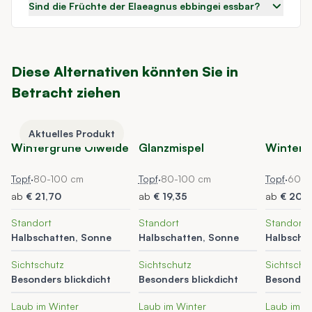
Sind die Früchte der Elaeagnus ebbingei essbar?
Diese Alternativen könnten Sie in
Betracht ziehen
Navigating through the elements of the carousel is possible using t
Press to skip carousel
Press to go to carousel navigation
Aktuelles Produkt
Wintergrüne Ölweide
Glanzmispel
Winterg
Topf
·
80-100 cm
Topf
·
80-100 cm
Topf
·
60-8
ab
€ 21,70
ab
€ 19,35
ab
€ 20,5
Standort
Standort
Standort
Halbschatten, Sonne
Halbschatten, Sonne
Halbscha
Sichtschutz
Sichtschutz
Sichtschu
Besonders blickdicht
Besonders blickdicht
Besonders
Laub im Winter
Laub im Winter
Laub im W