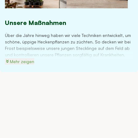
Unsere Maßnahmen
Über die Jahre hinweg haben wir viele Techniken entwickelt, um
schöne, üppige Heckenpflanzen zu züchten. So decken wir bei
Frost beispielsweise unsere jungen Stecklinge auf dem Feld ab
und kontrollieren unsere Pflanzen sorgfältig auf Krankheiten.
Sobald Ihnen die Pflanzen geliefert werden, sind sie so
Mehr zeigen
ausgewachsen, dass sie den hiesigen Wetterbedingungen sehr
gut standhalten und ein kräftiges Wurzelsystem entwickelt
haben. Um dies zu erreichen, schneiden wir unsere Pflanzen mit
Wurzelballen mindestens zweimal zurück. Durch die ständige
Weiterentwicklung des Züchtungsprozesses garantieren wir
Ihnen starke und gesunde Sträucher. Zudem sind wir Mitglied in
Fachverbänden für Züchter.
Da wir den gesamten Anbauprozess selbst verwalten, gibt es
keine externen Lieferanten und Händler, die den Preis in die
Höhe treiben. So erhalten Sie bei uns immer das beste Preis-
Leistungs-Verhältnis.