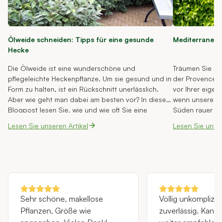
Ölweide schneiden: Tipps für eine gesunde
Mediterrane H
Hecke
Die Ölweide ist eine wunderschöne und
Träumen Sie da
pflegeleichte Heckenpflanze. Um sie gesund und in
der Provence od
Form zu halten, ist ein Rückschnitt unerlässlich.
vor Ihrer eige
Aber wie geht man dabei am besten vor? In diesem
wenn unsere Wi
Blogpost lesen Sie, wie und wie oft Sie eine
Süden rauer se
Ölweide schneiden sollten, welche Werkzeuge Sie
im Garten mögli
Lesen Sie unseren Artikel
Lesen Sie unser
verwenden sollten und Sie erhalten weitere
Pflanzenauswah
nützliche Tipps.
schaffen, die 
Artenvielfalt f
Heckenpflanzen 
In diesem Artik
mediterranen H
dafür eignen un
Sehr schöne, makellose
Völlig unkomplizie
Pflanzen, Größe wie
zuverlässig. Kann ich nur