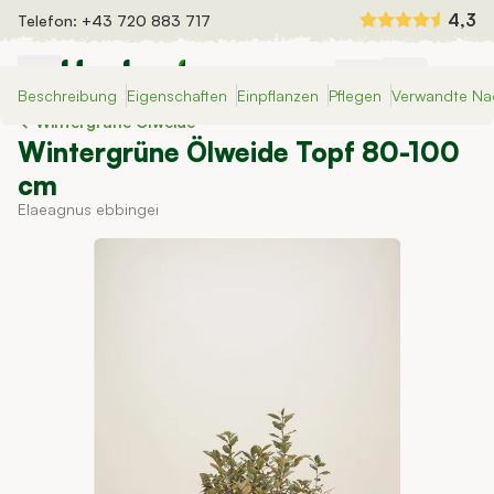
Zum Inhalt springen
4,3
Telefon:
+43 720 883 717
Beschreibung
Eigenschaften
Einpflanzen
Pflegen
Verwandte Na
Heckenpflanzen
Wintergrüne Ölweide
Fertighecken
Wintergrüne Ölweide Topf 80-100
Dünger und Bewässerung
cm
Auswahlhilfe
Elaeagnus ebbingei
Inspiration