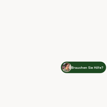
Lieferung von Wurzelware und Zubehör
Haben Sie Heckenpflanzen als Wurzelware gekauft? Diese
werden in einem Karton verpackt und per Paketdienst geliefert.
Auch Zubehör wie unser Dünger und unsere Tropfschläuche
werden per Paketdienst versendet. Dieser Teil der Bestellung
kann deshalb einen Tag früher oder später als die bestellten
Heckenpflanzen bei Ihnen ankommen.
Brauchen Sie Hilfe?
Just leaf it to me