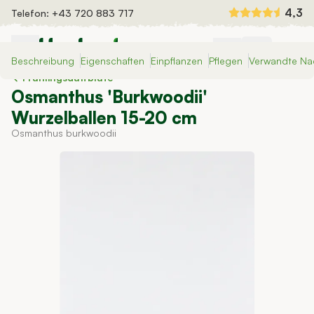
Zum Inhalt springen
4,3
Telefon:
+43 720 883 717
Beschreibung
Eigenschaften
Einpflanzen
Pflegen
Verwandte Na
Heckenpflanzen
Frühlingsduftblüte
Fertighecken
Osmanthus 'Burkwoodii'
Dünger und Bewässerung
Wurzelballen 15-20 cm
Auswahlhilfe
Osmanthus burkwoodii
Inspiration