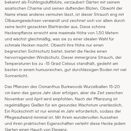
bekannt als Frühlingsduftblüte, verzaubert Gärten mit seinem
asiatischen Charme und seinen duftenden Blüten. Obwohl der
Name etwas anderes vermuten lässt, ist dieser Strauch eng mit
Ölbaumgewächsen verwandt und zeichnet sich vor allem durch
seine leicht gezackten Blattränder aus. Diese schöne
Heckenpflanze erreicht eine maximale Höhe von 1,50 Metern
und wächst gleichmäßig, was sie zu einer idealen Wahl für
schmale Hecken macht. Obwohl ihre Höhe nur einen
begrenzten Sichtschutz bietet, bietet die Hecke einen
hervorragenden Windschutz. Dieser immergrüne Strauch, der
Temperaturen bis zu -15 Grad Celsius standhält, gedeiht am
besten in einem humusreichen, gut durchlässigen Boden mit viel
Sonnenlicht.
Das Pflanzen des Osmanthus Burkwoodii Wurzelballen 15-20
cm kann das ganze Jahr über erfolgen, aber die Zeit zwischen
November und April wird empfohlen. Nach der Pflanzung ist
regelmäßiges Gießen für ein gesundes Wachstum unerlässlich.
Ein Rückschnitt ist nur einmal im Jahr erforderlich, sodass der
Pflegeaufwand minimal ist. Mit ihrem wundervollen Aussehen
und ihren praktischen Eigenschaften verleiht diese Hecke jedem
Garten einen Hauch von Eleganz.