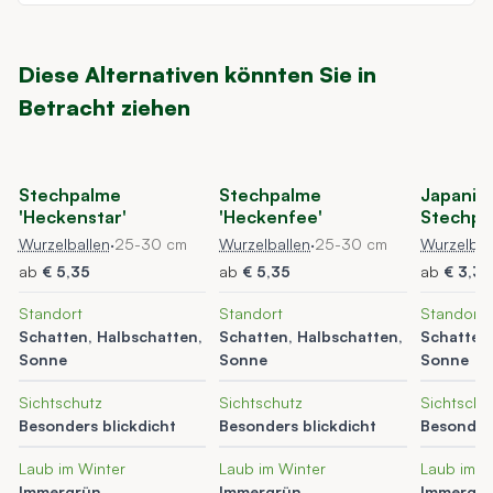
Diese Alternativen könnten Sie in
Betracht ziehen
Navigating through the elements of the carousel is possible using t
Press to skip carousel
Press to go to carousel navigation
Stechpalme
Stechpalme
Japanis
'Heckenstar'
'Heckenfee'
Stechpa
Wurzelballen
·
25-30 cm
Wurzelballen
·
25-30 cm
Wurzelbal
ab
€ 5,35
ab
€ 5,35
ab
€ 3,35
Standort
Standort
Standort
Schatten, Halbschatten,
Schatten, Halbschatten,
Schatten,
Sonne
Sonne
Sonne
Sichtschutz
Sichtschutz
Sichtschu
Besonders blickdicht
Besonders blickdicht
Besonders
Laub im Winter
Laub im Winter
Laub im W
Immergrün
Immergrün
Immergr