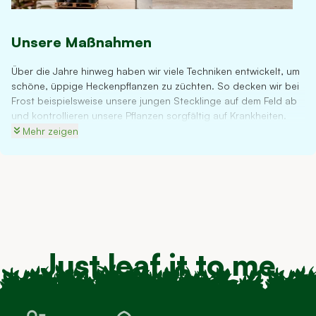
Unsere Maßnahmen
Über die Jahre hinweg haben wir viele Techniken entwickelt, um
schöne, üppige Heckenpflanzen zu züchten. So decken wir bei
Frost beispielsweise unsere jungen Stecklinge auf dem Feld ab
und kontrollieren unsere Pflanzen sorgfältig auf Krankheiten.
Sobald Ihnen die Pflanzen geliefert werden, sind sie so
Mehr zeigen
ausgewachsen, dass sie den hiesigen Wetterbedingungen sehr
gut standhalten und ein kräftiges Wurzelsystem entwickelt
haben. Um dies zu erreichen, schneiden wir unsere Pflanzen mit
Wurzelballen mindestens zweimal zurück. Durch die ständige
Weiterentwicklung des Züchtungsprozesses garantieren wir
Ihnen starke und gesunde Sträucher. Zudem sind wir Mitglied in
Fachverbänden für Züchter.
Just leaf it to me
Da wir den gesamten Anbauprozess selbst verwalten, gibt es
keine externen Lieferanten und Händler, die den Preis in die
Höhe treiben. So erhalten Sie bei uns immer das beste Preis-
Leistungs-Verhältnis.