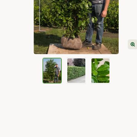
View larger image
View larger image
View larger image