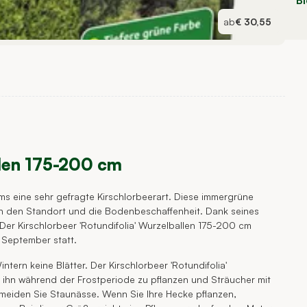
B
ab
€ 30,55
llen 175-200 cm
ms eine sehr gefragte Kirschlorbeerart. Diese immergrüne
an den Standort und die Bodenbeschaffenheit. Dank seines
er Kirschlorbeer 'Rotundifolia' Wurzelballen 175-200 cm
 September statt.
ntern keine Blätter. Der Kirschlorbeer 'Rotundifolia'
ihn während der Frostperiode zu pflanzen und Sträucher mit
meiden Sie Staunässe. Wenn Sie Ihre Hecke pflanzen,