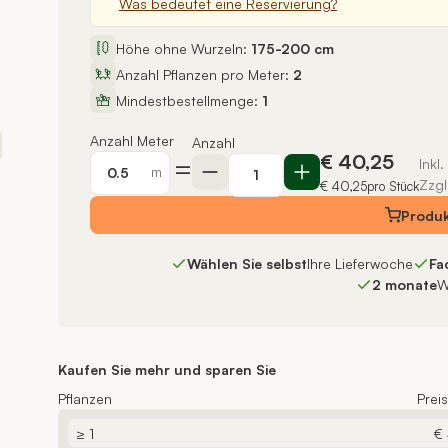
Was bedeutet eine Reservierung?
Höhe ohne Wurzeln:
175-200 cm
Anzahl Pflanzen pro Meter:
2
Mindestbestellmenge:
1
Anzahl Meter
Anzahl
€ 40,25
=
Inkl
m
Zzgl
€ 40,25
pro Stück
Produ
Wählen Sie selbst
Ihre Lieferwoche
Fa
2 monate
W
Kaufen Sie mehr und sparen Sie
Pflanzen
Prei
≥ 1
€