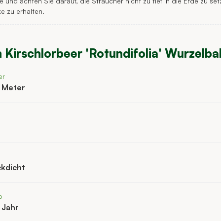
 und achten Sie darauf, die Sträucher nicht zu tief in die Erde zu se
e zu erhalten.
n
Kirschlorbeer 'Rotundifolia' Wurzelb
er
o Meter
ckdicht
o
 Jahr