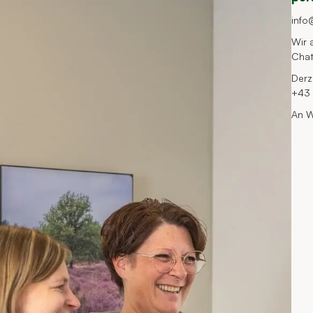
info
Wir 
Cha
Derz
+43 
An W