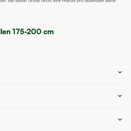
tzen. Bei dieser Größe reicht eine Pflanze pro laufendem Meter
allen 175-200 cm