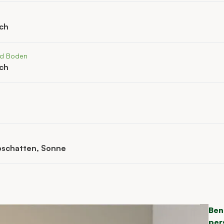
ich
nd Boden
ich
bschatten, Sonne
Ben
per