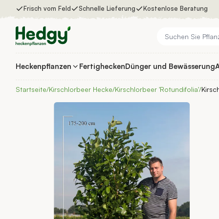
Zum Inhalt springen
Frisch vom Feld
Schnelle Lieferung
Kostenlose Beratung
Heckenpflanzen
Fertighecken
Dünger und Bewässerung
A
Heckenpflanzen
Fertighecken
Startseite
/
Kirschlorbeer Hecke
/
Kirschlorbeer 'Rotundifolia'
/
Kirsc
Dünger und Bewässerung
Auswahlhilfe
Inspiration