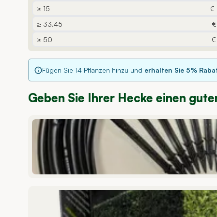
≥ 15
€
≥ 33.45
€
≥ 50
€
Fügen Sie
14
Pflanzen hinzu und
erhalten Sie
5
% Raba
Geben Sie Ihrer Hecke einen gute