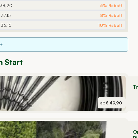
 38,20
5% Rabatt
 37,15
8% Rabatt
 36,15
10% Rabatt
tt
n Start
T
ab
€ 49,90
O