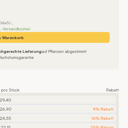
. MwSt.,
l.
Versandkosten
n
Warenkorb
chgerechte Lieferung
auf Pflanzen abgestimmt
achstumsgarantie
s pro Stück
Rabatt
 29,40
 26,90
9% Rabatt
 24,55
16% Rabatt
 22,15
25% Rabatt