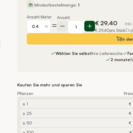
Mindestbestellmenge:
1
Anzahl Meter
Anzahl
€ 29,40
=
Inkl
m
Zzg
€ 29,40
pro Stück
In de
Wählen Sie selbst
Ihre Lieferwoche
Fa
2 monate
W
Kaufen Sie mehr und sparen Sie
Pflanzen
Prei
≥ 1
€
≥ 25
€
≥ 50
€
≥ 100
€