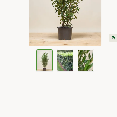
View larger image
View larger image
View larger image