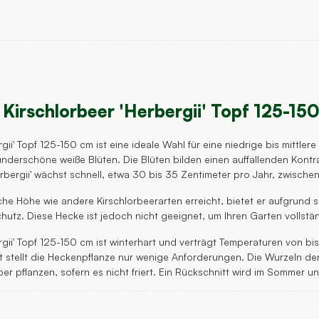
Kirschlorbeer 'Herbergii' Topf 125-15
rgii' Topf 125-150 cm ist eine ideale Wahl für eine niedrige bis mittl
wunderschöne weiße Blüten. Die Blüten bilden einen auffallenden Kon
erbergii' wächst schnell, etwa 30 bis 35 Zentimeter pro Jahr, zwische
iche Höhe wie andere Kirschlorbeerarten erreicht, bietet er aufgrun
hutz. Diese Hecke ist jedoch nicht geeignet, um Ihren Garten vollstä
rgii' Topf 125-150 cm ist winterhart und verträgt Temperaturen von bi
t stellt die Heckenpflanze nur wenige Anforderungen. Die Wurzeln de
er pflanzen, sofern es nicht friert. Ein Rückschnitt wird im Somme