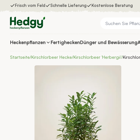
Zum Inhalt springen
Frisch vom Feld
Schnelle Lieferung
Kostenlose Beratung
Heckenpflanzen
Fertighecken
Dünger und Bewässerung
A
Heckenpflanzen
Fertighecken
Startseite
/
Kirschlorbeer Hecke
/
Kirschlorbeer 'Herbergii'
/
Kirschlo
Dünger und Bewässerung
Auswahlhilfe
Inspiration