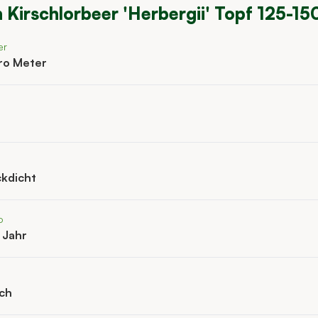
n
Kirschlorbeer 'Herbergii' Topf 125-1
er
pro Meter
ckdicht
o
 Jahr
ich