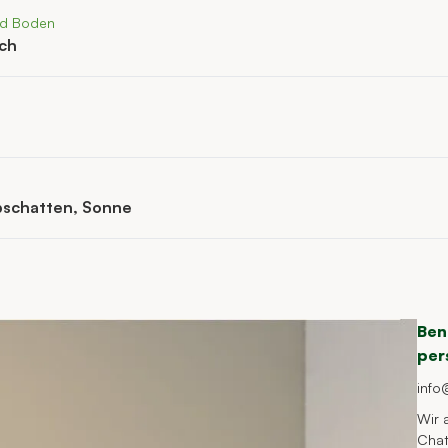
nd Boden
ich
bschatten, Sonne
Ben
per
info
Wir 
Cha