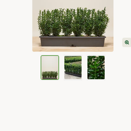
View larger image
View larger image
View larger image