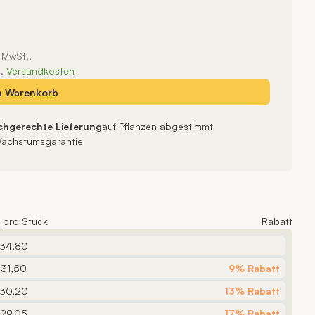
. MwSt.,
l.
Versandkosten
n
Warenkorb
chgerechte Lieferung
auf Pflanzen abgestimmt
achstumsgarantie
s pro Stück
Rabatt
 34,80
 31,50
9% Rabatt
 30,20
13% Rabatt
 29,05
17% Rabatt