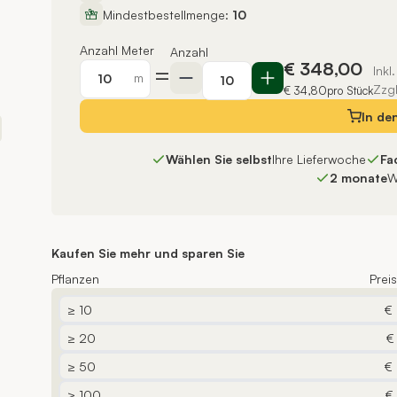
Mindestbestellmenge:
10
Anzahl Meter
Anzahl
€ 348,00
=
Inkl
m
Zzg
€ 34,80
pro Stück
In de
Wählen Sie selbst
Ihre Lieferwoche
Fa
2 monate
W
Kaufen Sie mehr und sparen Sie
Pflanzen
Prei
≥ 10
€
≥ 20
€
≥ 50
€
≥ 100
€