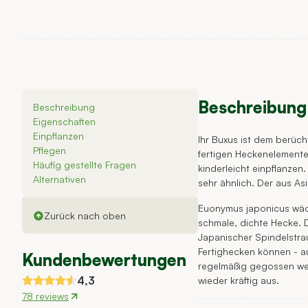
Beschreibung
Beschreibung
Eigenschaften
Einpflanzen
Ihr Buxus ist dem berüc
Pflegen
fertigen Heckenelemente
Häufig gestellte Fragen
kinderleicht einpflanze
Alternativen
sehr ähnlich. Der aus As
Euonymus japonicus wäch
Zurück nach oben
schmale, dichte Hecke. 
Japanischer Spindelstra
Fertighecken können - au
Kundenbewertungen
regelmäßig gegossen wer
4,3
wieder kräftig aus.
78 reviews