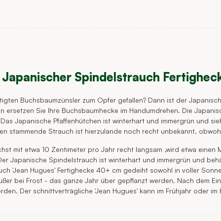
 Japanischer Spindelstrauch Fertighe
htigten Buchsbaumzünsler zum Opfer gefallen? Dann ist der Japanisch
n ersetzen Sie Ihre Buchsbaumhecke im Handumdrehen. Die Japanisch
n. Das Japanische Pfaffenhütchen ist winterhart und immergrün und si
ien stammende Strauch ist hierzulande noch recht unbekannt, obwohl 
st mit etwa 10 Zentimeter pro Jahr recht langsam ,wird etwa einen 
Der Japanische Spindelstrauch ist winterhart und immergrün und beh
uch 'Jean Hugues' Fertighecke 40+ cm gedeiht sowohl in voller Sonn
ßer bei Frost - das ganze Jahr über gepflanzt werden. Nach dem Einpf
den. Der schnittverträgliche 'Jean Hugues' kann im Frühjahr oder im