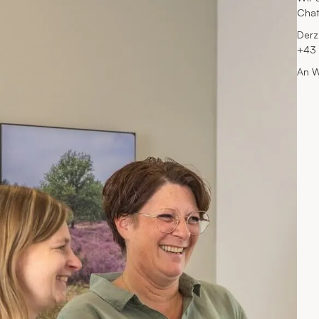
Cha
Derz
+43 
An W