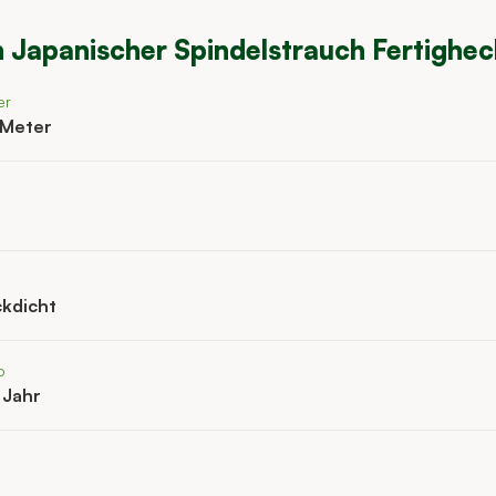
n
Japanischer Spindelstrauch Fertighe
er
 Meter
ckdicht
o
 Jahr