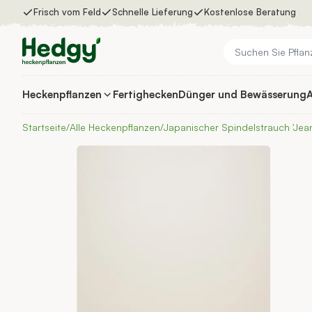
Zum Inhalt springen
Frisch vom Feld
Schnelle Lieferung
Kostenlose Beratung
Heckenpflanzen
Fertighecken
Dünger und Bewässerung
A
Heckenpflanzen
Fertighecken
Startseite
/
Alle Heckenpflanzen
/
Japanischer Spindelstrauch 'Jea
Dünger und Bewässerung
Auswahlhilfe
Inspiration