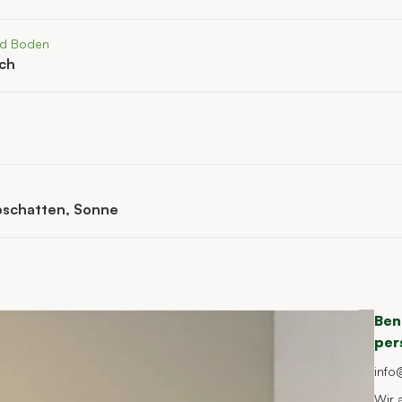
nd Boden
ich
bschatten, Sonne
Ben
per
info
Wir 