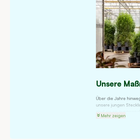
Unsere Ma
Über die Jahre hinweg
unsere jungen Steckli
sind sie so ausgewac
Mehr zeigen
zu erreichen, schneid
Züchtungsprozesses g
Da wir den gesamten A