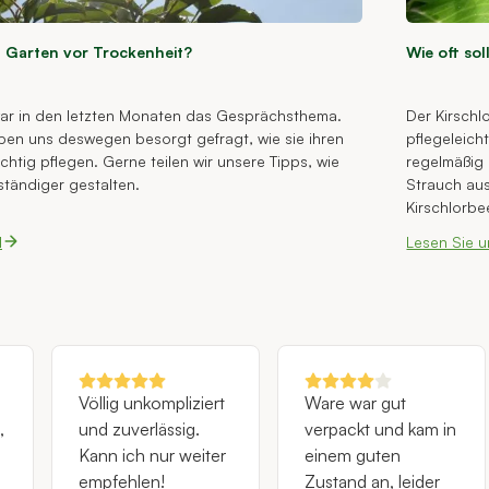
n Garten vor Trockenheit?
Wie oft sol
ar in den letzten Monaten das Gesprächsthema.
Der Kirschl
ben uns deswegen besorgt gefragt, wie sie ihren
pflegeleicht
chtig pflegen. Gerne teilen wir unsere Tipps, wie
regelmäßig
ständiger gestalten.
Strauch au
Kirschlorbe
wir ihm hie
l
Lesen Sie u
Ihnen Tipps
Völlig unkompliziert
Ware war gut
,
und zuverlässig.
verpackt und kam in
Kann ich nur weiter
einem guten
empfehlen!
Zustand an, leider