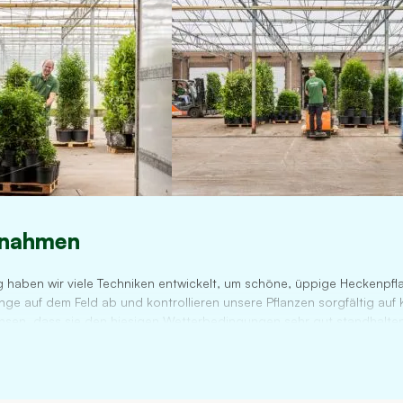
die 175cm mehr
nicht - so ehrlich
muss man sein. Der
Efeu war sehr
schön und dicht
gewesen -> TOP
PREIS/LEISTUNG -
bekommt man
nirgendwo so
günstig. Kann ich
trotz der
ßnahmen
Kleinigkeiten nur
empfehlen.
Langzeiterfahrung
 haben wir viele Techniken entwickelt, um schöne, üppige Heckenpfla
nge auf dem Feld ab und kontrollieren unsere Pflanzen sorgfältig auf 
fehlt halt noch!
hsen, dass sie den hiesigen Wetterbedingungen sehr gut standhalten
en wir unsere Pflanzen mit Wurzelballen mindestens zweimal zurück. 
arantieren wir Ihnen starke und gesunde Sträucher. Zudem sind wir M
nbauprozess selbst verwalten, gibt es keine externen Lieferanten und