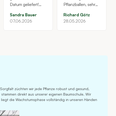
Datum geliefert!
Pflanzballen, sehr
Heckenpflanzen
zu empfehlen
Sandra Bauer
Richard Götz
waren in der
07.06.2026
28.05.2026
angegebenen Höhe
und sind schön!
Vielen Dank für
dieses tolle Service
!!
d Sorgfalt züchten wir jede Pflanze robust und gesund,
nt stammen direkt aus unserer eigenen Baumschule. Wir
 liegt die Wachstumsphase vollständig in unseren Händen