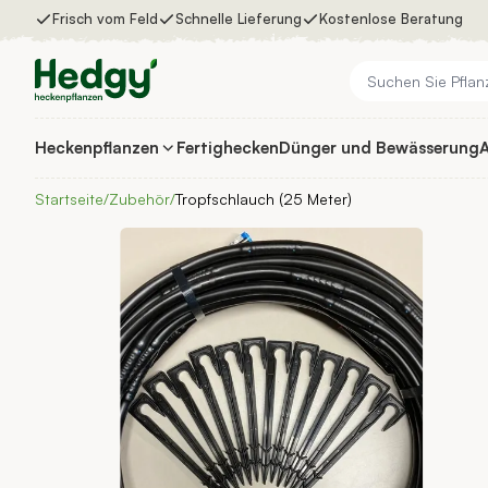
Zum Inhalt springen
Frisch vom Feld
Schnelle Lieferung
Kostenlose Beratung
Heckenpflanzen
Fertighecken
Dünger und Bewässerung
A
Heckenpflanzen
Fertighecken
Startseite
/
Zubehör
/
Tropfschlauch (25 Meter)
Dünger und Bewässerung
Auswahlhilfe
Inspiration