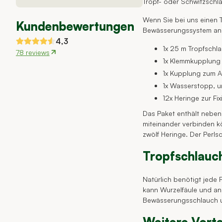
Tropf- oder Schwitzschla
Wenn Sie bei uns einen T
Kundenbewertungen
Bewässerungssystem ansc
4,3
1x 25 m Tropfschl
78 reviews
1x Klemmkupplung 
1x Kupplung zum A
1x Wasserstopp, 
12x Heringe zur F
Das Paket enthält neben
miteinander verbinden k
zwölf Heringe. Der Perl
Tropfschlauch
Natürlich benötigt jede 
kann Wurzelfäule und an
Bewässerungsschlauch un