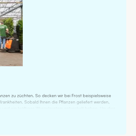
nzen zu züchten. So decken wir bei Frost beispielsweise
Krankheiten. Sobald Ihnen die Pflanzen geliefert werden,
 und ein kräftiges Wurzelsystem entwickelt haben. Um dies
Durch die ständige Weiterentwicklung des
itglied in Fachverbänden für Züchter.
 Händler, die den Preis in die Höhe treiben. So erhalten