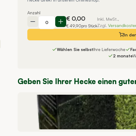
Anzahl
€ 0,00
Inkl. MwSt.,
Zzgl.
Versandkoste
€ 49,90
pro Stück
In de
Wählen Sie selbst
Ihre Lieferwoche
Fa
2 monate
W
Geben Sie Ihrer Hecke einen gute