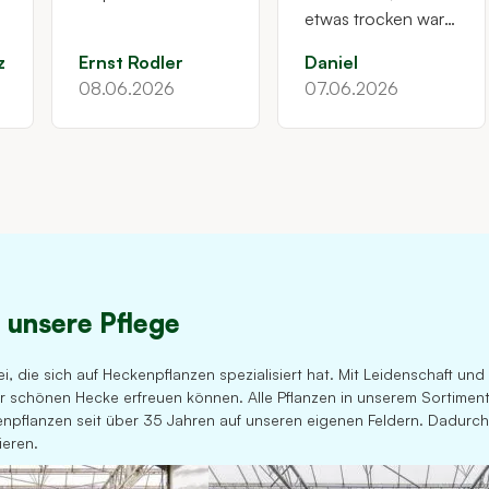
etwas trocken war
auch fast eine
z
Ernst Rodler
Daniel
Woche unterwegs
08.06.2026
Rackeseder
07.06.2026
… ob das langzeit
folgen hat sieht
man erst in den
nächsten Wochen.
8 der 26 Eiben
hatten keinen
richtigen
Wurzelstock - ist
sofort zerfallen -
, unsere Pflege
aber mal sehen
macht ja vielleicht
ei, die sich auf Heckenpflanzen spezialisiert hat. Mit Leidenschaft un
nichts, naja und
ner schönen Hecke erfreuen können. Alle Pflanzen in unserem Sortime
wenn man Eiben
npflanzen seit über 35 Jahren auf unseren eigenen Feldern. Dadurch
mit 175-200cm
ieren.
kauft haben alle um