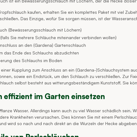
uch ist ein Bewässerungsschlauch mit Löchern, der die Hecke dosiert
ropfschlauch kaufen, erhalten Sie ein komplettes Paket mit viel Zubeh
hließen. Das Einzige, wofür Sie sorgen müssen, ist der Wasseransch
auch (Bewässerungsschlauch mit Löchern)
(falls Sie mehrere Schläuche miteinander verbinden wollen)
nschluss an den (Gardena) Gartenschlauch
um das Ende des Schlauchs abzudichten
ixierung des Schlauchs im Boden
 einer Kupplung zum Anschluss an ein (Gardena-)Schlauchsystem auc
önnen, sowie ein Endstück, um den Schlauch zu verschließen. Zur Fi
schlauch selbst besteht aus witterungsbeständigem Kunststoff. Sie k
 effizient im Garten einsetzen
Pflanze Wasser. Allerdings kann auch zu viel Wasser schädlich sein. W
dere Krankheiten verursachen. Dies können Sie mit einem Perlschlauc
d wird so nach und nach direkt an die Wurzeln der Hecke abgeben. 