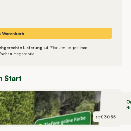
n
n
Warenkorb
chgerechte Lieferung
auf Pflanzen abgestimmt
achstumsgarantie
n Start
O
B
ab
€ 30,55