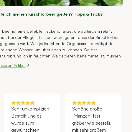
lte ich meinen Kirschlorbeer gießen? Tipps & Tricks
orbeer ist eine beliebte Heckenpflanze, die außerdem relativ
 ist. Bei der Pflege ist es am wichtigsten, dass der Kirschlorbeer
 gegossen wird. Wie jeder lebende Organismus benötigt der
sreichend Wasser, um überleben zu können. Da der
er ursprünglich in feuchten Walgebieten beheimatet ist, müssen
rzulande regelmäßig unter die Arme greifen. Gerne geben wir
nseren Artikel
, wie Sie Ihren Kirschlorbeer gießen.
Sehr unkompliziert!
Schöne große
Bestellt und es
Pflanzen, fast
wurde zum
größer wie bestellt,
gewünschten
mit sehr großem