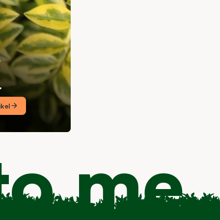
r
r
ikel
 to me