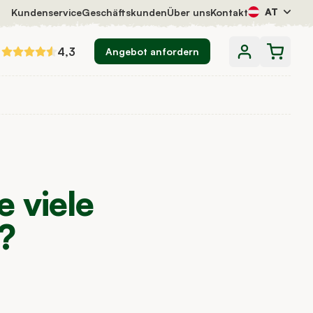
AT
Kundenservice
Geschäftskunden
Über uns
Kontakt
4,3
Angebot anfordern
 viele
?