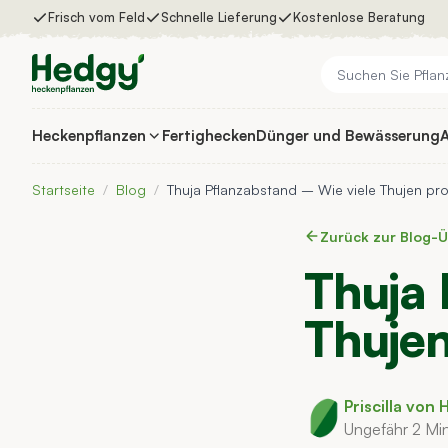
Zum Inhalt springen
Frisch vom Feld
Schnelle Lieferung
Kostenlose Beratung
Heckenpflanzen
Fertighecken
Dünger und Bewässerung
A
Heckenpflanzen
Fertighecken
Dünger und Bewässerung
Startseite
/
Blog
/
Thuja Pflanzabstand – Wie viele Thujen pro
Auswahlhilfe
Inspiration
Zurück zur Blog-Ü
Thuja 
Thujen
Priscilla vo
Ungefähr 2 Mi