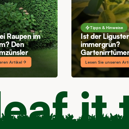
Tipps & Hinweise
ei Raupen im
Ist der Liguste
m? Den
immergrün?
mzünsler
Gartenirrtüme
en
aufgeklärt
eren Artikel
Lesen Sie unseren Art
leaf it