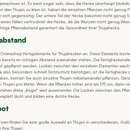
ewachsen ist. Es kann sogar sein, dass die Hecke überhaupt blickdi
n den Thujen zu klein ist, haben die einzelnen Pflanzen nicht genug
n sich gegenseitig: Der untere Teil der Hecke bekommt nicht genug S
tremen Fällen vertrocknet die Hecke, da die Wurzeln nicht genug Wa
chtige Pflanzabstand garantiert die Gesundheit Ihrer Thujahecke.
zabstand
 Onlineshop Fertigelemente für Thujahecken an. Diese Elemente best
e bereits im richtigen Abstand zueinander stehen. Die Fertigheckenele
t gepflanzt werden. Lücken zwischen den einzelnen Elementen wachs
ie also besonders schnell Sichtschutz benötigen, ist die Fertighecke
aben, können Sie auch einzelne Thujen nebeneinander pflanzen. Genere
i Thujen pro Meter. Wenn die Pflanzen höher sind als 175 cm, dann rei
stehen diese „Kegel“ weit auseinander. Die Lücken zwischen den Pfl
plett dicht und bilden eine dichte Hecke.
bot
nzen finden Sie eine große Auswahl an Thujen in verschiedenen, Au
r Ihre Thujen