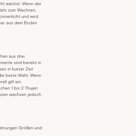
cht wächst. Wenn der
 Platz zum Wachsen.
onnenlicht und wird
sser aus dem Boden
ehen aus drei
mente sind bereits in
en in kurzer Zeit
 die beste Wahl. Wenn
ll gilt ein
chen 1 bis 2 Thujen
anzen wachsen jedoch
sführungen Größen und