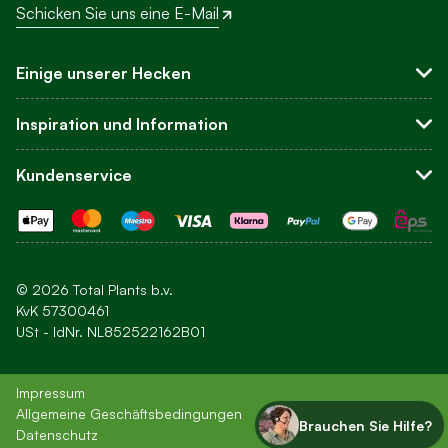
Schicken Sie uns eine E-Mail
Einige unserer Hecken
Sichtschutzhecken
Inspiration und Information
Buchsbaum-Ersatz
Leyland-Zypresse
Über uns
Kundenservice
Hortensien
Blog
Andere Hecken
Inspiration
Kundenservice und FAQ
Ihre Hecke einpflanzen
Kontakt
Pflege
Bestellen
Newsletter
Bezahlen
© 2026 Total Plants b.v.
Versandkosten und Lieferung
KvK 57300461
USt - IdNr. NL852522162B01
Zusätzliches Sortiment
Impressum
Allgemeine Geschäftsbedingungen
Brauchen Sie Hilfe?
Datenschutz