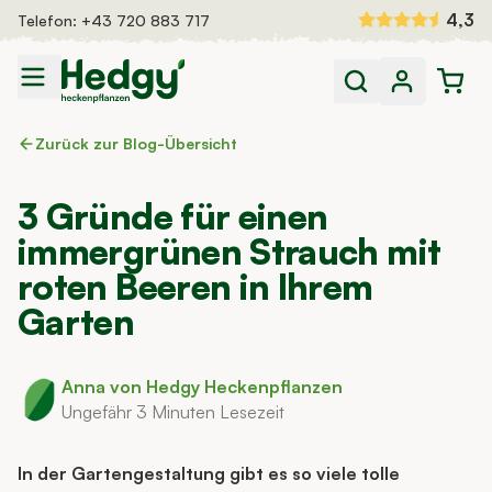
Zum Inhalt springen
4,3
Telefon:
+43 720 883 717
Heckenpflanzen
Fertighecken
Zurück zur Blog-Übersicht
Dünger und Bewässerung
Auswahlhilfe
3 Gründe für einen
Inspiration
immergrünen Strauch mit
roten Beeren in Ihrem
Garten
Anna von Hedgy Heckenpflanzen
Ungefähr 3 Minuten Lesezeit
In der Gartengestaltung gibt es so viele tolle