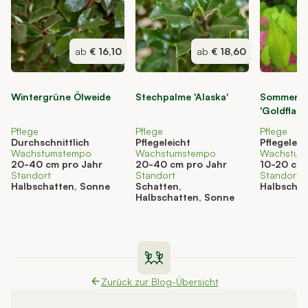
ab
€ 16,10
ab
€ 18,60
Wintergrüne Ölweide
Stechpalme 'Alaska'
Sommersp
'Goldflame
Pflege
Pflege
Pflege
Durchschnittlich
Pflegeleicht
Pflegeleic
Wachstumstempo
Wachstumstempo
Wachstum
20-40 cm pro Jahr
20-40 cm pro Jahr
10-20 cm 
Standort
Standort
Standort
Halbschatten, Sonne
Schatten,
Halbschat
Halbschatten, Sonne
Zurück zur Blog-Übersicht